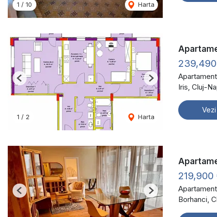
1
/
10
Harta
Apartame
239,49
Apartament
Previous
Next
Iris, Cluj-
Vezi
1
/
2
Harta
Apartamen
219,900
Apartament
Previous
Next
Borhanci, 