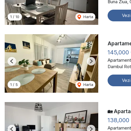
Buna Ziua,
Vezi
1
/
10
Harta
Apartamen
145,000
Apartament
Previous
Next
Dambul Rot
Vezi
1
/
5
Harta
🏡 Aparta
138,000
Apartament