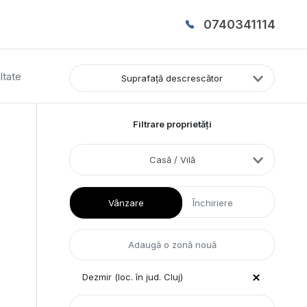
0740341114
ltate
Suprafață descrescător
Filtrare proprietăți
Casă / Vilă
Vânzare
Închiriere
Dezmir (loc. în jud. Cluj)