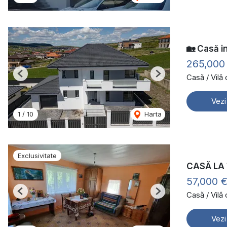
🏡 Casă in
265,000
Casă / Vilă
Previous
Next
Vezi
1
/
10
Harta
Exclusivitate
CASĂ LA
57,000 
Casă / Vilă
Previous
Next
Vezi