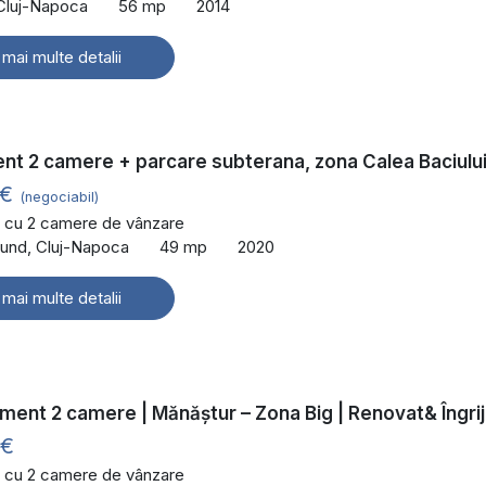
 Cluj-Napoca
56 mp
2014
 mai multe detalii
t 2 camere + parcare subterana, zona Calea Baciulu
 €
(negociabil)
 cu 2 camere de vânzare
und, Cluj-Napoca
49 mp
2020
 mai multe detalii
ment 2 camere | Mănăștur – Zona Big | Renovat& Îngrij
 €
 cu 2 camere de vânzare