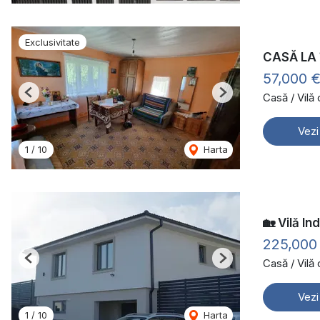
Exclusivitate
CASĂ LA
57,000 
Casă / Vilă
Previous
Next
Vezi
1
/
10
Harta
🏡 Vilă In
225,000
Casă / Vilă
Previous
Next
Vezi
1
/
10
Harta