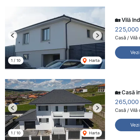
🏡 Vilă In
225,000
Casă / Vilă
Previous
Next
Vezi
1
/
10
Harta
🏡 Casă in
265,000
Casă / Vilă
Previous
Next
Vezi
1
/
10
Harta