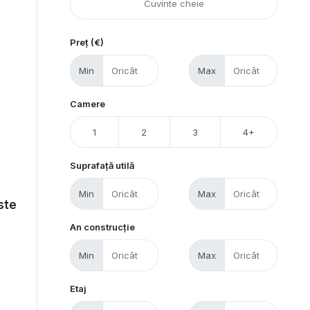
Preț (€)
Min
Max
Camere
1
2
3
4+
Suprafață utilă
Min
Max
iste
An construcție
Min
Max
Etaj