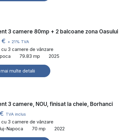
nt 3 camere 80mp + 2 balcoane zona Oasului
0 €
+ 21% TVA
 cu 3 camere de vânzare
Napoca
79.83 mp
2025
 mai multe detalii
t 3 camere, NOU, finisat la cheie, Borhanci
 €
TVA inclus
 cu 3 camere de vânzare
Cluj-Napoca
70 mp
2022