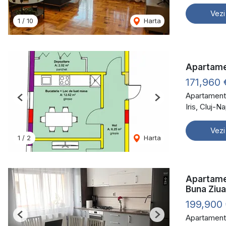
Vezi
1
/
10
Harta
Apartame
171,960
Apartament
Previous
Next
Iris, Cluj-
Vezi
1
/
2
Harta
Apartame
Buna Ziua
199,900
Apartament
Previous
Next