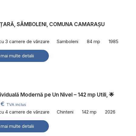
 ȚARĂ, SÂMBOLENI, COMUNA CAMARAȘU
€
 cu 3 camere de vânzare
Samboleni
84 mp
1985
 mai multe detalii
dividuală Modernă pe Un Nivel – 142 mp Utili, 🌟
 €
TVA inclus
 cu 4 camere de vânzare
Chinteni
142 mp
2026
 mai multe detalii