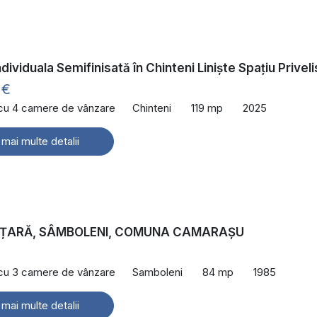
dividuala Semifinisată în Chinteni Liniște Spațiu Privel
 €
 cu 4 camere de vânzare
Chinteni
119 mp
2025
 mai multe detalii
 ȚARĂ, SÂMBOLENI, COMUNA CAMARAȘU
€
 cu 3 camere de vânzare
Samboleni
84 mp
1985
 mai multe detalii