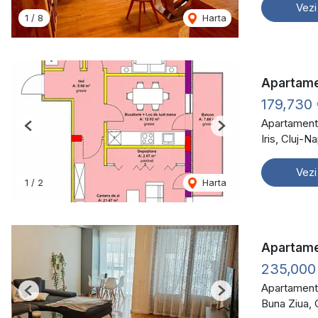
Vezi
1
/
8
Harta
Apartame
179,730
Apartament
Previous
Next
Iris, Cluj-
Vezi
1
/
2
Harta
Apartamen
235,000
Apartament
Previous
Next
Buna Ziua,