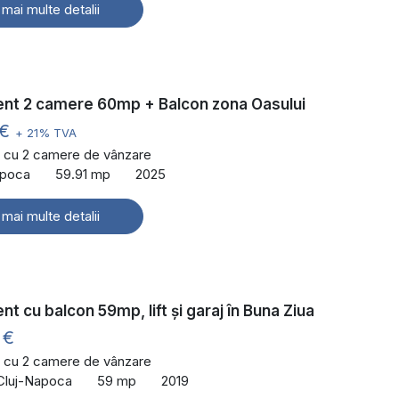
 mai multe detalii
nt 2 camere 60mp + Balcon zona Oasului
 €
+ 21% TVA
 cu 2 camere de vânzare
Napoca
59.91 mp
2025
 mai multe detalii
t cu balcon 59mp, lift și garaj în Buna Ziua
 €
 cu 2 camere de vânzare
 Cluj-Napoca
59 mp
2019