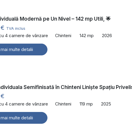
dividuală Modernă pe Un Nivel – 142 mp Utili, 🌟
 €
TVA inclus
 cu 4 camere de vânzare
Chinteni
142 mp
2026
 mai multe detalii
dividuala Semifinisată în Chinteni Liniște Spațiu Privel
 €
 cu 4 camere de vânzare
Chinteni
119 mp
2025
 mai multe detalii