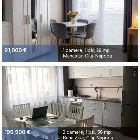
91,000 €
1 camere
1 băi
28 mp
Manastur, Cluj-Napoca
199,900 €
2 camere
1 băi
56 mp
Buna Ziua, Cluj-Napoca