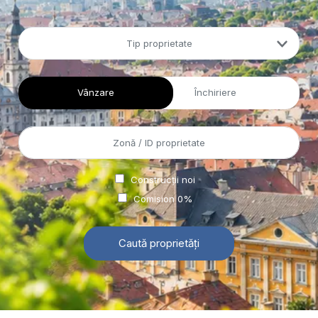
Tip proprietate
Vânzare
Închiriere
Construcții noi
Comision 0%