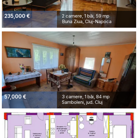
235,000 €
2 camere
1 băi
59 mp
Buna Ziua, Cluj-Napoca
57,000 €
3 camere
1 băi
84 mp
Samboleni, jud. Cluj