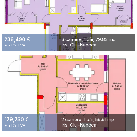
239,490 €
3 camere
1 băi
79.83 mp
Iris, Cluj-Napoca
+ 21% TVA
179,730 €
2 camere
1 băi
59.91 mp
Iris, Cluj-Napoca
+ 21% TVA