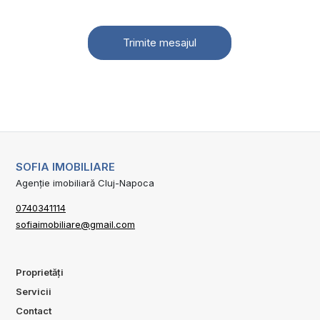
Trimite mesajul
SOFIA IMOBILIARE
Agenție imobiliară Cluj-Napoca
0740341114
sofiaimobiliare@gmail.com
Proprietăți
Servicii
Contact