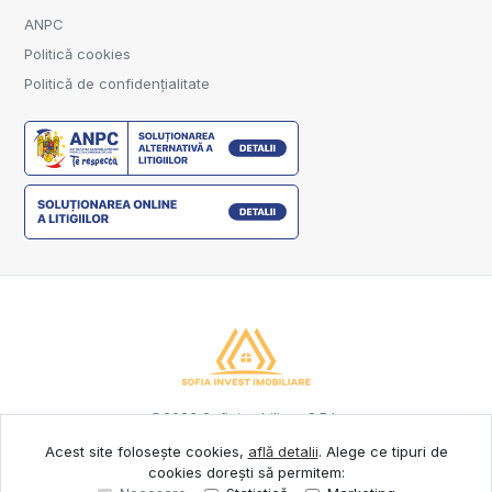
ANPC
Politică cookies
Politică de confidențialitate
©
2026
Sofiaimobiliare S.R.L.
Acest site folosește cookies,
află detalii
.
Alege ce tipuri de
cookies dorești să permitem:
Site creat în