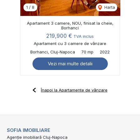
1
/
8
Harta
Apartament 3 camere, NOU, finisat la cheie,
Borhanci
219,900 €
TVA inclus
Apartament cu 3 camere de vânzare
Borhanci, Cluj-Napoca
70 mp
2022
Vezi mai multe detalii
Înapoi la Apartamente de vânzare
SOFIA IMOBILIARE
Agenție imobiliară Cluj-Napoca