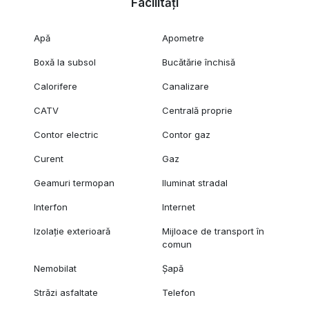
Facilități
Apă
Apometre
Boxă la subsol
Bucătărie închisă
Calorifere
Canalizare
CATV
Centrală proprie
Contor electric
Contor gaz
Curent
Gaz
Geamuri termopan
Iluminat stradal
Interfon
Internet
Izolație exterioară
Mijloace de transport în
comun
Nemobilat
Șapă
Străzi asfaltate
Telefon