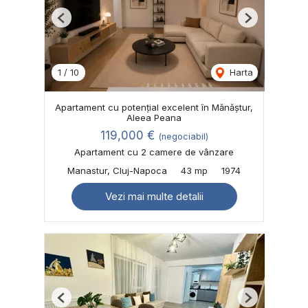
Previous
Next
1
/
10
Harta
Apartament cu potențial excelent în Mănăștur,
Aleea Peana
119,000 €
(negociabil)
Apartament cu 2 camere de vânzare
Manastur, Cluj-Napoca
43 mp
1974
Vezi mai multe detalii
Previous
Next