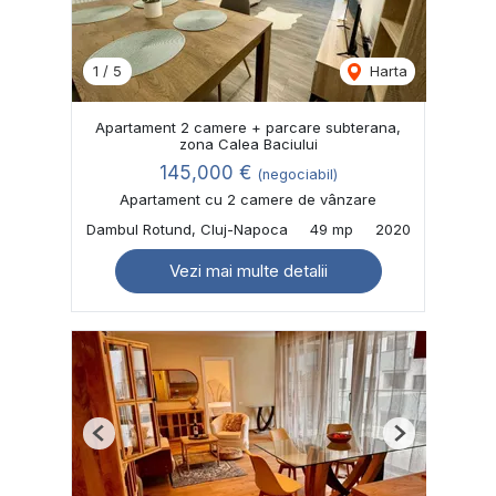
1
/
5
Harta
Apartament 2 camere + parcare subterana,
zona Calea Baciului
145,000 €
(negociabil)
Apartament cu 2 camere de vânzare
Dambul Rotund, Cluj-Napoca
49 mp
2020
Vezi mai multe detalii
Previous
Next