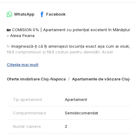
WhatsApp
Facebook
🏡 COMISION 0% | Apartament cu potențial excelent în Mănăștur
– Aleea Peana
✨ Imaginează-ți că îți amenajezi locuința exact așa cum ai visat,
fără compromisuri și fără costuri pentru demolări. Acest
apartament îți oferă baza perfectă pentru a crea un cămin
modern, personalizat după propriul stil.
Citește mai mult
📍 Sofia Invest Imobiliare vă propune spre vânzare un
Oferte imobiliare Cluj-Napoca
Apartamente de vânzare Cluj-N
apartament situat într-una dintre cele mai căutate zone din
Mănăștur, pe Aleea Peana, la etajul 1 din 4 – un etaj foarte
apreciat atât pentru locuit, cât și pentru investiție.
Tip apartament
Apartament
De ce merită să îl vezi?
Compartimentare
Semidecomandat
✅ Renovat recent, pregătit pentru etapa finală de amenajare.
✅ Pereți finisați și zugrăviți în alb, gata pentru mobilierul și
designul ales de tine.
Număr camere
2
✅ Nemobilat și neutilat, astfel încât nu vei plăti pentru mobilier
sau finisaje pe care oricum le-ai schimba.