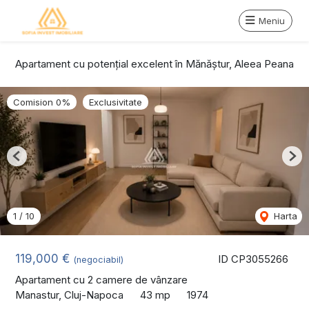
Meniu
Apartament cu potențial excelent în Mănăștur, Aleea Peana
Comision 0%
Exclusivitate
Previous
Nex
1
/
10
Harta
119,000 €
ID CP3055266
(negociabil)
Apartament cu 2 camere de vânzare
Manastur, Cluj-Napoca
43 mp
1974